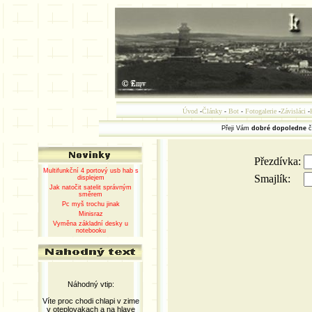
Úvod
Články
Bot
Fotogalerie
Závisláci
-
-
-
-
-
Přeji Vám
dobré dopoledne
č
Přezdívka:
Multifunkční 4 portový usb hab s
Smajlík:
displejem
Jak natočit satelit správným
směrem
Pc myš trochu jinak
Minisraz
Vyměna základní desky u
notebooku
Náhodný vtip:
Víte proc chodi chlapi v zime
v oteplovakach a na hlave