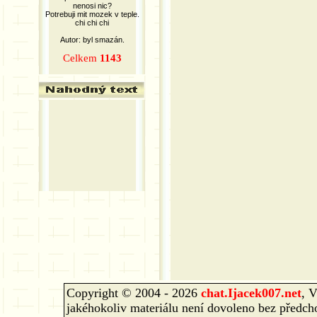
nenosi nic?
Potrebuji mit mozek v teple.
chi chi chi
Autor: byl smazán.
Celkem
1143
Copyright © 2004 - 2026
chat.
Ijacek007.net
, 
jakéhokoliv materiálu není dovoleno bez předcho