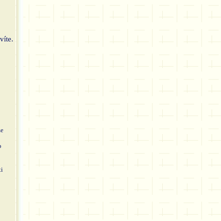
víte.
že
o
ti