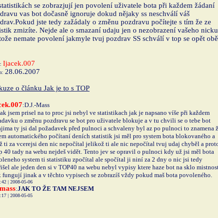
statistikách se zobrazjují jen povolení uživatele bota při každem žádaní
dravu vas bot dočasně ignoruje dokud nějaky ss neschválí váš
drav.Pokud jste tedy zažádaly o změnu pozdravu počítejte s tím že ze
tistik zmizíte. Nejde ale o smazaní udaju jen o nezobrazení vašeho nicku
tože nemate povolení jakmyle tvuj pozdrav SS schválí v top se opět obě
Ijacek.007
r:
28.06.2007
m:
kuze o článku Jak je to s TOP
cek.007
:D.J.-Mass
ak jsem prisel na to proc jsi nebyl ve statistikach jak je napsano víše při každem
davku o změnu pozdravu se bot pro uživatele blokuje a v tu chvili se o tebe bot
jima ty jsi dal požadavek před pulnoci a schvaleny byl az po pulnoci to znamena 
m automatického počítaní deních statistik jsi měl pro system bota blokovaného a
ž ti za vcerejsi den nic nepočítal jelikož ti ale nic nepočítal tvuj udaj chyběl a prot
p 40 tady na webu nejdeš vidět. Tento jev se opravil o pulnoci kdy už jsi měl bota
leneho system ti statistiku zpočítal ale spočítal ji niní za 2 dny o nic jsi tedy
išel ale jeden den si v TOP40 na webu nebyl vypisy ktere haze bot na sklo mistnos
 fungují jinak a v těchto vypisech se zobrazíš vždy pokud maš bota povoleného.
:42 | 2008-05-06
-mass
:
JAK TO ŽE TAM NEJSEM
:17 | 2008-05-05