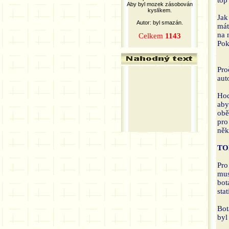
top
Aby byl mozek zásobován
kyslíkem.
Jak
Autor: byl smazán.
mát
na 
Celkem
1143
Pok
Pro
aut
Hod
aby
obě
pro
něk
TOP
Pro
mus
bot
stat
Bot
byl