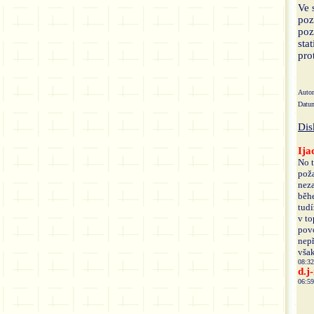
Ve 
poz
poz
sta
pro
Auto
Datu
Dis
Ija
No t
poža
neza
běhe
tudí
v to
povo
nepř
však
08:32
d.j
06:59