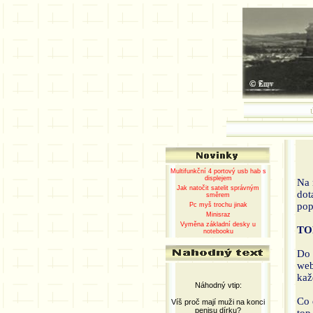
Multifunkční 4 portový usb hab s
displejem
Na 
Jak natočit satelit správným
dot
směrem
pop
Pc myš trochu jinak
Minisraz
Vyměna základní desky u
TO
notebooku
Do 
web
kaž
Náhodný vtip:
Co 
Víš proč mají muži na konci
penisu dírku?