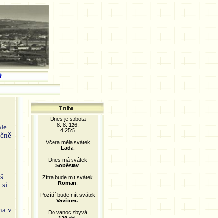
Dnes je sobota
8. 8. 126.
ale
4:25:5
ečně
Včera měla svátek
Lada
.
Dnes má svátek
Soběslav
.
áš
Zítra bude mít svátek
Roman
.
 si
Pozítří bude mít svátek
Vavřinec
.
na v
Do vanoc zbyvá