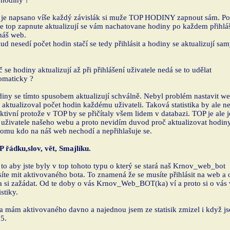
 hodiny ?
 je napsano víše každý závislák si muže TOP HODINY zapnout sám. P
e top zapnute aktualizují se vám nachatovane hodiny po každem přihlá
náš web.
ud nesedí počet hodin stačí se tedy přihlásit a hodiny se aktualizují sam
č se hodiny aktualizují až při přihlášení uživatele nedá se to udělat
omaticky ?
iny se tímto spusobem aktualizují schválně. Nebyl problém nastavit w
 aktualizoval počet hodin každému uživateli. Taková statistika by ale n
ktivní protože v TOP by se přičítaly všem lidem v databazi. TOP je ale 
 uživatele našeho webu a proto nevidím duvod proč aktualizovat hodin
omu kdo na náš web nechodí a nepřihlašuje se.
 řádku,slov, vět, Smajlíku.
 to aby jste byly v top tohoto typu o který se stará naš Krnov_web_bot
íte mit aktivovaného bota. To znamená že se musíte přihlásit na web a 
a si zažádat. Od te doby o vás Krnov_Web_BOT(ka) ví a proto si o vás
istiky.
a mám aktivovaného davno a najednou jsem ze statisik zmizel i když j
 5.