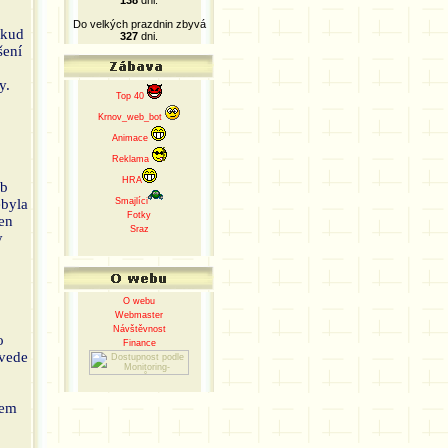
138
dni.
Do velkých prazdnin zbyvá
okud
327
dni.
šení
y.
Top 40
Krnov_web_bot
Animace
Reklama
HRA
eb
ebyla
Smajlíci
Fotky
jen
Sraz
y
O webu
Webmaster
Návštěvnost
o
Finance
 vede
sem