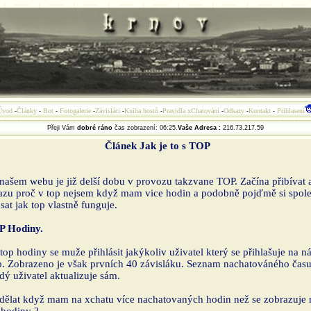
Úvod
Články
Bot
Fotogalerie
Závisláci
Kniha hostů
Pravidla xChatování
Odkazy
Kontakt
Prihlasení
-
-
-
-
-
-
-
-
-
Přeji Vám
dobré ráno
čas zobrazení: 06:25.
Vaše Adresa :
216.73.217.59
Článek Jak je to s TOP
našem webu je již delší dobu v provozu takzvane TOP. Začína přibívat 
azu proč v top nejsem když mam vice hodin a podobně pojďmě si spol
sat jak top vlastně funguje.
P Hodiny.
top hodiny se muže přihlásit jakýkoliv uživatel který se přihlašuje na n
. Zobrazeno je však prvních 40 závisláku. Seznam nachatováného času
dý uživatel aktualizuje sám.
dělat když mam na xchatu více nachatovaných hodin než se zobrazuje 